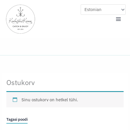
Skip
to
content
Ostukorv
Sinu ostukorv on hetkel tühi.
Tagasi poodi