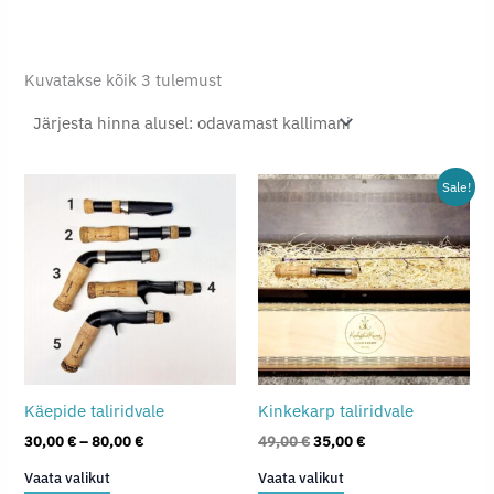
Sorditud
Kuvatakse kõik 3 tulemust
hinna
järgi:
madalast
kõrgeni
Sale!
Käepide taliridvale
Kinkekarp taliridvale
Hinnavahemik:
Algne
Praegune
30,00
€
–
80,00
€
49,00
€
35,00
€
30,00 €
hind
hind
Sellel
Sellel
Vaata valikut
Vaata valikut
kuni
oli:
on: