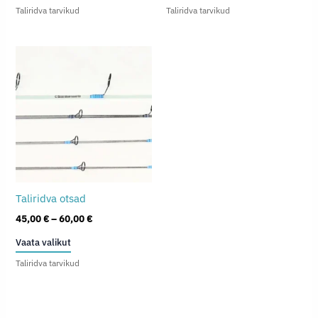
tootel
tootel
80,00 €
49,00 €.
35,00 €.
Taliridva tarvikud
Taliridva tarvikud
on
on
mitu
mitu
varianti.
varianti.
Valikuid
Valikuid
saab
saab
teha
teha
tootelehel.
tootelehel.
Taliridva otsad
Hinnavahemik:
45,00
€
–
60,00
€
45,00 €
Sellel
Vaata valikut
kuni
tootel
60,00 €
Taliridva tarvikud
on
mitu
varianti.