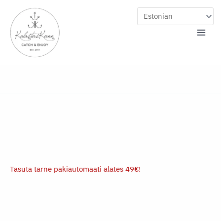
Skip
to
content
Tasuta tarne pakiautomaati alates 49€!