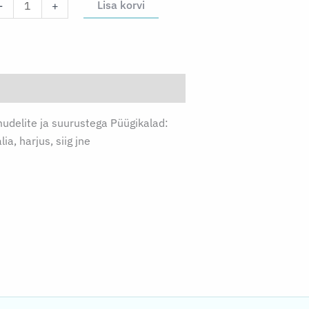
ptirk
Lisa korvi
-
+
UNN
0tk)
gus
mudelite ja suurustega Püügikalad:
lia, harjus, siig jne