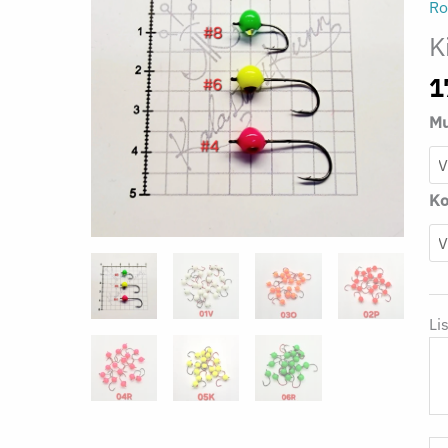
Ro
K
1
Mu
Ko
Li