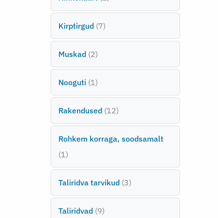
t
7
Kirptirgud
7
o
t
o
2
Muskad
2
o
d
t
o
e
1
Nooguti
1
o
d
t
o
e
1
Rakendused
12
o
d
t
2
o
e
Rohkem korraga, soodsamalt
t
d
t
1
1
o
e
t
o
3
Taliridva tarvikud
3
o
d
t
o
e
9
Taliridvad
9
o
d