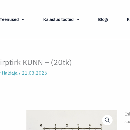
Teenused
Kalastus tooted
Blogi
K
irptirk KUNN – (20tk)
y
Haldaja
/
21.03.2026
Es
so