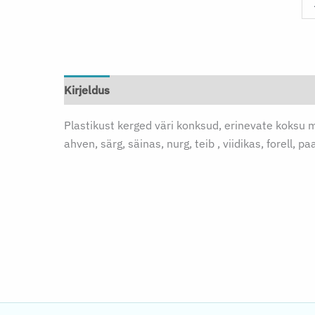
Kir
K
-
(2
ko
Kirjeldus
Lisainfo
Plastikust kerged väri konksud, erinevate koksu 
ahven, särg, säinas, nurg, teib , viidikas, forell, paa